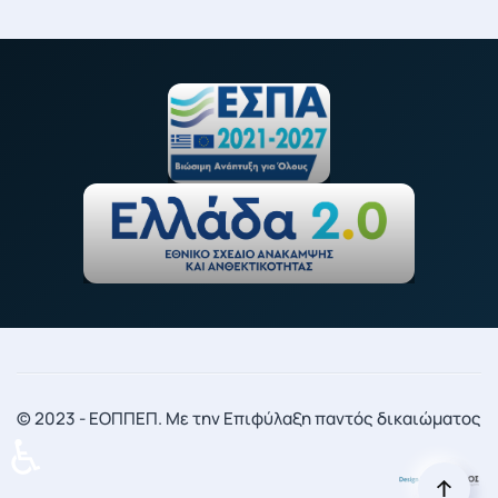
© 2023 - ΕΟΠΠΕΠ. Με την Επιφύλαξη παντός δικαιώματος
♿